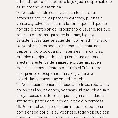
administrador o cuando este lo juzgue indispensable o
así lo ordene la asamblea.
13. No colocar letreros, avisos, carteles, ropas,
alfombras etc. en las paredes externas, puertas o
ventanas, salvo las placas o letreros que indiquen el
nombre o profesión del propietario o usuario, los que
solamente podrán fijarse en la forma, lugar y
características que se acuerden con el administrador.
14. No obstruir los sectores o espacios comunes
depositando o colocando materiales, mercancías,
muebles u objetos, de cualquier naturaleza que
afecten la estética del inmueble o que impliquen
molestia, inconveniente o perjuicio al Tránsito de
cualquier otro ocupante o un peligro para la
estabilidad y conservación del inmueble.
15. No sacudir alfombras, tapices, cortinas, ropas, etc.
en los pasillos, balcones, ventanas, ni escurrir agua o
arrojar cosas desde ellas, que caigan en unidades
inferiores, partes comunes del edificio o calzadas.
16. Permitir el acceso del administrador o persona
comisionada por él, a su vecindad, toda vez que sea
necesario, indispensable o urgente, para efecto del